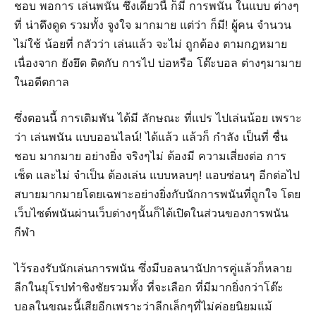
ชอบ พอการ เล่นพนัน ซึ่งเดี๋ยวนี้ ก็มี การพนัน ในแบบ ต่างๆ
ที่ น่าดึงดูด รวมทั้ง จูงใจ มากมาย แต่ว่า ก็มี! ผู้คน จำนวน
ไม่ใช้ น้อยที่ กลัวว่า เล่นแล้ว จะไม่ ถูกต้อง ตามกฎหมาย
เนื่องจาก ยังยึด ติดกับ การไป บ่อหรือ โต๊ะบอล ต่างๆมามาย
ในอดีตกาล
ซึ่งตอนนี้ การเดิมพัน ได้มี ลักษณะ ที่แปร ไปเล่นน้อย เพราะ
ว่า เล่นพนัน แบบออนไลน์! ได้แล้ว แล้วก็ กำลัง เป็นที่ ชื่น
ชอบ มากมาย อย่างยิ่ง จริงๆไม่ ต้องมี ความเสี่ยงต่อ การ
เช็ด และไม่ จำเป็น ต้องเล่น แบบหลบๆ! แอบซ่อนๆ อีกต่อไป
สบายมากมายโดยเฉพาะอย่างยิ่งกับนักการพนันที่ถูกใจ โดย
เว็บไซต์พนันผ่านเว็บต่างๆนั้นก็ได้เปิดในส่วนของการพนัน
กีฬา
ไว้รองรับนักเล่นการพนัน ซึ่งมีบอลนานัปการคู่แล้วก็หลาย
ลีกในยุโรปทำชิงชัยรวมทั้ง ที่จะเลือก ที่มีมากยิ่งกว่าโต๊ะ
บอลในขณะนี้เสียอีกเพราะว่าลีกเล็กๆที่ไม่ค่อยนิยมแม้