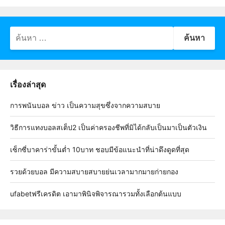
ค้นหา
สำหรับ:
เรื่องล่าสุด
การพนันบอล ข่าว เป็นความสุขซึ่งจากความสบาย
วิธีการแทงบอลสเต็ป2 เป็นค่าครองชีพที่มิได้กลับเป็นมาเป็นตัวเงิน
เซ็กซี่บาคาร่าขั้นต่ำ 10บาท ชอบมีข้อแนะนำที่น่าดึงดูดที่สุด
รวยด้วยบอล มีความสบายสบายย่นเวลามากมายก่ายกอง
ufabetฟรีเครดิต เอามาพินิจพิจารณารวมทั้งเลือกต้นแบบ