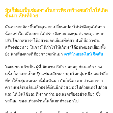
มันก็ย่อมเป็นช่องทางในการที่จะสร้างผลกำไรให้เกิด
ขึ้นมา เป็นที่ด้วย
มันควรจะต้องขึ้นกับคุณ จะเปลี่ยนแปลงให้น่าดึงดูดได้มาก
น้อยเท่าใด เมื่ออยากได้สร้างจังหวะ ลงทุน ด้วยเหตุว่าหาก
ปรับโอกาสต่างๆได้อย่างยอดเยี่ยมทีเดียว มันก็ถือว่าช่วย
สร้างช่องทาง ในการได้กำไรให้เกิดมาได้อย่างยอดเยี่ยมทั้ง
ยัง นักเสี่ยงดวงที่ต้องการจะหันมา
คาสิโนออนไลน์ จีคลับ
โดยมาก แล้วเป็น ผู้ที่ ติดตาม กีฬา บอลอยู่ ก่อนแล้ว บาง
ครั้ง ก็อาจจะเป็นกรุ๊ปแฟนคลับของกลุ่มใดกลุ่มหนึ่ง แต่ว่าสิ่ง
ที่ทำให้กลุ่มคนเหล่านี้นั้นหันมา กันก็เนื่องจากว่านอกจาก
ความเพลิดเพลินแล้วยังได้เงินอีกด้วย มองไปด้วยแทงไปด้วย
แถมได้เงินใช้ย่อมดีมากกว่ามองเฉยๆเพียงอย่างเดียว ซึ่ง
รสนิยม ของแต่ละท่านนั้นก็แตกต่างออกไป