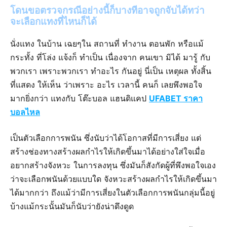
โดนขอตรวจกรณีอย่างนี้ก็บางทีอาจถูกจับได้ทว่า
จะเลือกแทงที่ไหนก็ได้
นั่งแทง ในบ้าน เฉยๆใน สถานที่ ทำงาน ตอนพัก หรือแม้
กระทั้ง ที่โล่ง แจ้งก็ ทำเป็น เนื่องจาก คนเขา มิได้ มารู้ กับ
พวกเรา เพราะพวกเรา ทำอะไร กันอยู่ นี่เป็น เหตุผล ทั้งสิ้น
ที่แสดง ให้เห็น ว่าเพราะ อะไร เวลานี้ คนก็ เลยพึงพอใจ
มากยิ่งกว่า แทงกับ โต๊ะบอล แฮนดิแคป
UFABET ราคา
บอลไหล
เป็นตัวเลือกการพนัน ซึ่งนับว่าได้โอกาสที่มีการเสี่ยง แต่
สร้างช่องทางสร้างผลกำไรให้เกิดขึ้นมาได้อย่างใส่ใจเมื่อ
อยากสร้างจังหวะ ในการลงทุน ซึ่งมันก็สังกัดผู้ที่พึงพอใจเอง
ว่าจะเลือกพนันด้วยแบบใด จังหวะสร้างผลกำไรให้เกิดขึ้นมา
ได้มากกว่า ถึงแม้ว่ามีการเสี่ยงในตัวเลือกการพนันกลุ่มนี้อยู่
บ้างแม้กระนั้นมันก็นับว่ายังน่าดึงดูด