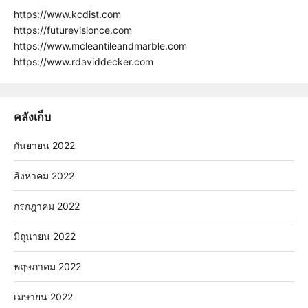
https://www.kcdist.com
https://futurevisionce.com
https://www.mcleantileandmarble.com
https://www.rdaviddecker.com
คลังเก็บ
กันยายน 2022
สิงหาคม 2022
กรกฎาคม 2022
มิถุนายน 2022
พฤษภาคม 2022
เมษายน 2022