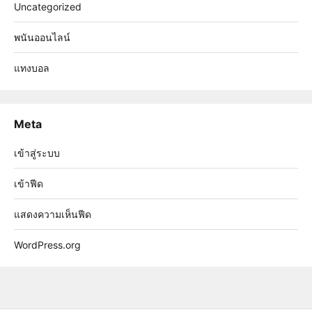
Uncategorized
พนันออนไลน์
แทงบอล
Meta
เข้าสู่ระบบ
เข้าฟีด
แสดงความเห็นฟีด
WordPress.org