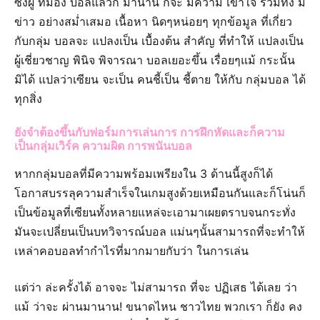
ซึ่งผู้ ที่มอง บอลแล้วก็ มานาน ก็จะ มีความ เข้าใจ รวมทั้ง มี
ข่าว อย่างสม่ำเสมอ เนื้อหา นิดๆหน่อยๆ ทุกข้อมูล ที่เกี่ยว
กับกลุ่ม บอลจะ แปลงเป็น เบื้องต้น สำคัญ ที่ทำให้ แปลงเป็น
ผู้เชี่ยวชาญ พินิจ พิจารณา บอลเยอะขึ้น เรื่อยๆแม้ กระนั้น
มิได้ แปลว่าเซียน จะเป็น คนชี้เป็น ชี้ตาย ให้กับ กลุ่มบอล ได้
ทุกสิ่ง
ยังจำต้องขึ้นกับฟอร์มการเล่นการ การฝึกหัดและก็ความ
เป็นกลุ่มเวิร์ค ความผิด การพนันบอล
หากกลุ่มบอลที่มีความพร้อมเพรียงใน 3 ด้านนี้สูงก็ได้
โอกาสบรรลุความสำเร็จในเกมสูงด้วยเหมือนกันและก็โน่นก็
เป็นข้อมูลที่เซียนทั้งหลายแหล่จะเอามาเผยตราบจนกระทั่ง
มันจะเปลี่ยนเป็นบทวิจารณ์บอล แม่นๆนั้นสามารถที่จะทำให้
เหล่าคอบอลทำกำไรที่มากมายกับว่า ในการเล่น
แต่ว่า ล่ะครั้งได้ อาจจะ ไม่สามารถ ที่จะ ปฏิเสธ ได้เลย ว่า
แม้ ว่าจะ ผ่านมานาน! ขนาดไหน ชาวไทย พวกเรา ก็ยัง คง