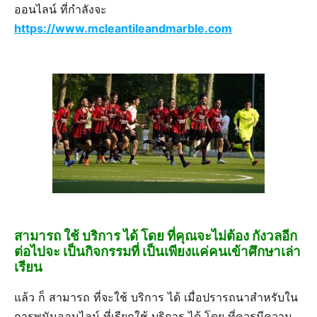
ออนไลน์ ที่กำลังจะ
https://www.mcleantileandmarble.com
สามารถ ใช้ บริการ ได้ โดย ที่คุณจะไม่ต้อง กังวลอีก
ต่อไปจะ เป็นกิจกรรมที่ เป็นเพียงแค่คนเข้าศึกษาเล่า
เรียน
แล้ว ก็ สามารถ ที่จะใช้ บริการ ได้ เมื่อปรารถนาสำหรับใน
การพนันออนไลน์ ที่เรียกใช้ บริการ ได้ โดย ที่ควรมีความ