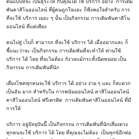
ต้นแบบที่จะ เป็นธุระให้ กับคุณได้ ใช้ บริการ อย่าง การเดิม
พันคาสิโนออนไลน์ ที่ผู้คนถูกใจและ ก็พึงพอใจสำหรับ การ
ที่จะใช้ บริการ เยอะ ๆ นั้น เป็นกิจกรรม การเดิมพันคาสิโน
ออนไลน์ ที่แค่เพียง
คนไปสู่ เว็บก็ สามารถ ที่จะใช้ บริการ ได้ เมื่ออยากและ ก็
ชี้แนะว่าจะ เป็นกิจกรรม การเดิมพันที่จะทำให้ ท่านใช้
บริการ ได้ โดย ที่จะไม่ต้อง กังวลแม้กระทั้งนิดหน่อย เป็น
กิจกรรม การเดิมพันที่นัก
เสี่ยงโชคทุกคนจะใช้ บริการ ได้ อย่าง ง่าย ๆ และ ก็สะดวก
เป็นอัน มาก สำหรับใน การพนันออนไลน์ คาสิโนออนไลน์
คาสิโนออนไลน์ ฟรีเครดิต การเดิมพันคาสิโนออนไลน์ ที่มี
การให้
บริการ อยู่ปัจจุบันนี้ เป็นกิจกรรม การเดิมพันที่นักเสี่ยงดวง
ทุกคนจะใช้ บริการ ได้ โดย ที่คุณจะไม่ต้อง เป็นทุกข์อีกต่อ