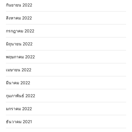
กันยายน 2022
สิงหาคม 2022
กรกฎาคม 2022
มิถุนายน 2022
พฤษภาคม 2022
เมษายน 2022
มีนาคม 2022
กุมภาพันธ์ 2022
มกราคม 2022
ธันวาคม 2021