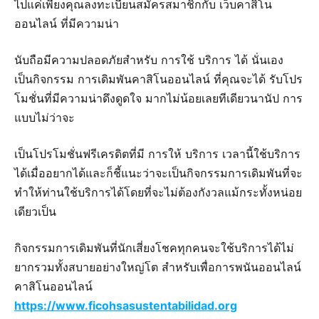
ไปแค่เพียงคุณลงทะเบียนสมัครสมาชิกกับ เว็บคาสิโน
ออนไลน์ ที่มีความน่า
นับถือมีความปลอดภัยสำหรับ การใช้ บริการ ได้ นั่นเอง
เป็นกิจกรรม การเดิมพันคาสิโนออนไลน์ ที่คุณจะได้ รับโปร
โมชั่นที่มีความน่าดึงดูดใจ มากไม่น้อยเลยทีเดียวนานัป การ
แบบไม่ว่าจะ
เป็นโปรโมชั่นฟรีเครดิตที่มี การให้ บริการ เวลานี้
ใช้บริการ
ได้เมื่ออยากได้และก็ชี้แนะว่าจะเป็นกิจกรรมการเดิมพันที่จะ
ทำให้ท่านใช้บริการได้โดยที่จะไม่ต้องกังวลแม้กระทั้งหน่อย
เดียวเป็น
กิจกรรมการเดิมพันที่นักเสี่ยงโชคทุกคนจะใช้บริการได้ไม่
ยากรวมทั้งสบายอย่างใหญ่โต สำหรับเพื่อการพนันออนไลน์
คาสิโนออนไลน์
https://www.ficohsasustentabilidad.org