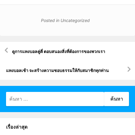
Posted in
Uncategorized
เมนู
ดูการแทงบอลคู่คี่ ตอบสนองสิ่งที่ต้องการของพวกเรา
นำทาง
เรื่อง
แทงบอลเช้า จะสร้างความชอบธรรมให้กับสมาชิกทุกท่าน
ค้นหา
สำหรับ:
เรื่องล่าสุด