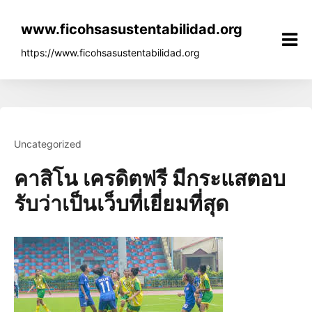
Skip
to
www.ficohsasustentabilidad.org
content
https://www.ficohsasustentabilidad.org
Uncategorized
คาสิโน เครดิตฟรี มีกระแสตอบ
รับว่าเป็นเว็บที่เยี่ยมที่สุด