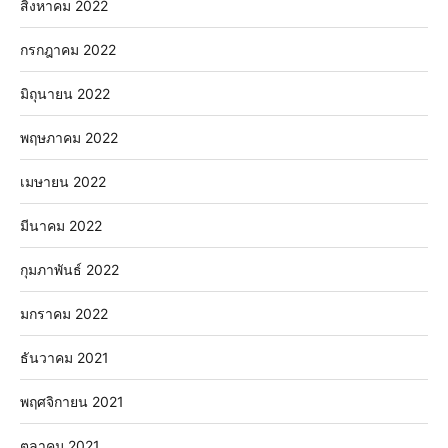
สิงหาคม 2022
กรกฎาคม 2022
มิถุนายน 2022
พฤษภาคม 2022
เมษายน 2022
มีนาคม 2022
กุมภาพันธ์ 2022
มกราคม 2022
ธันวาคม 2021
พฤศจิกายน 2021
ตุลาคม 2021