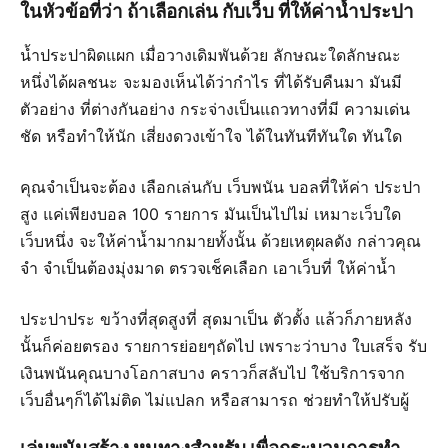
ในหัวข้อที่ว่า ถ้าเลือกเล่น กับเว็บ ที่ให้ค่าน้ำประปา
น้ำประปาผิดแผก เมื่อวางเดิมพันด้วย ลักษณะใดลักษณะ
หนึ่งได้ผลชนะ จะมองเห็นได้ว่ากำไร ที่ได้รับคืนมา มันมี
ตัวอย่าง ที่ต่างกันอย่าง กระจ่างเป็นแถวทางที่มี ความเด่น
ชัด หรือทำให้นัก เสี่ยงดวงเข้าใจ ได้ในทันทีทันใด ทันใด
คุณจำเป็นจะต้อง เลือกเล่นกับ เว็บพนัน บอลที่ให้ค่า ประปา
สูง แค่เพียงบอล 100 รายการ มันเป็นไปไม่ เหมาะเว็บใด
เว็บหนึ่ง จะให้ค่าน้ำมากมายทั้งนั้น ด้วยเหตุผลดัง กล่าวคุณ
จำ จำเป็นต้องมุ่งมาด ตรวจเช็คเลือก เอาเว็บที่ ให้ค่าน้ำ
ประปาประ ขว้างที่สุดสูงที่ สุดมาเป็น ตัวตั้ง แล้วก็ภายหลัง
นั้นก็ค่อยตรอง รายการย่อยๆถัดไป เพราะว่าบาง ใบเสร็จ รับ
เงินพนันคุณบางโอกาสบาง คราวก็สลับไป ใช้บริการจาก
เว็บอื่นๆก็ได้ไม่ติด ไม่แปลก หรือสามารถ ช่วยทำให้ปรับผู้