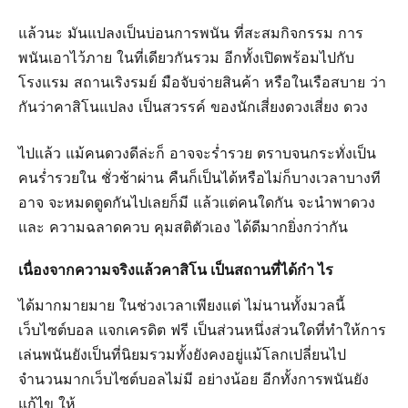
แล้วนะ มันแปลงเป็นบ่อนการพนัน ที่สะสมกิจกรรม การ
พนันเอาไว้ภาย ในที่เดียวกันรวม อีกทั้งเปิดพร้อมไปกับ
โรงแรม สถานเริงรมย์ มือจับจ่ายสินค้า หรือในเรือสบาย ว่า
กันว่าคาสิโนแปลง เป็นสวรรค์ ของนักเสี่ยงดวงเสี่ยง ดวง
ไปแล้ว แม้คนดวงดีล่ะก็ อาจจะร่ำรวย ตราบจนกระทั่งเป็น
คนร่ำรวยใน ชั่วช้าผ่าน คืนก็เป็นได้หรือไม่ก็บางเวลาบางที
อาจ จะหมดตูดกันไปเลยก็มี แล้วแต่คนใดกัน จะนำพาดวง
และ ความฉลาดควบ คุมสติตัวเอง ได้ดีมากยิ่งกว่ากัน
เนื่องจากความจริงแล้วคาสิโน เป็นสถานที่ได้กำ ไร
ได้มากมายมาย ในช่วงเวลาเพียงแต่ ไม่นานทั้งมวลนี้
เว็บไซต์บอล แจกเครดิต ฟรี เป็นส่วนหนึ่งส่วนใดที่ทำให้การ
เล่นพนันยังเป็นที่นิยมรวมทั้งยังคงอยู่แม้โลกเปลี่ยนไป
จำนวนมากเว็บไซต์บอลไม่มี อย่างน้อย อีกทั้งการพนันยัง
แก้ไข ให้