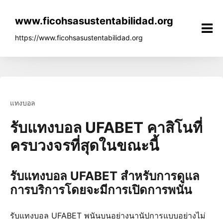
Skip
to
www.ficohsasustentabilidad.org
content
https://www.ficohsasustentabilidad.org
แทงบอล
รับแทงบอล UFABET คาสิโนที่
ครบวงจรที่สุดในขณะนี้
รับแทงบอล UFABET สำหรับการดูแล
การบริการโดยจะมีการเปิดการพนัน
รับแทงบอล UFABET พนันบนอย่างนานัปการแบบอย่างไม่