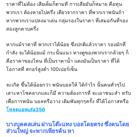
ราคาที่ไม่ต้อง เสียเต็มก็ตามที การเสียมันก็หมาย คือทุน
พวกเรา ต้องหายไปครึ่ง เดียวจากราคา ที่พวกเราพนันถ้า
หากพวกเราแปลงมาเล่น กลุ่มรองในราคา ที่เสมอกันที่รอง
สองลูกควบครึ่ง
หากแม้ราคาที่ พวกเราได้น้อย ซึ่งปกติแล้วราคา รองมักที่
กำลัง จะได้น้อยแม้ กระนั้นแนว ทางดูของพวกเรากล้วยๆ ก็
คือราคาของไหน ที่เป็นราคาน้ำ แดงมันเป็นราคา ที่ได้
โอกาสที่ สกอร์สูงต่ำ 100เปอร์เซ็น
จะเกิด ขึ้นได้น้อยกว่า พนันบอลให้ ได้กำไร นั้นคนทั่วๆไป
เสาะหาโชคลาภและก็มี ความต้องการที่ จะเอาชนะสำ หรับ
เพื่อการพนัน บอลหรือวาง เดิมพันทุกๆครั้ง ที่ได้โอกาสหรือ
โหลดแอพufa356
บางบุคคลเล่น ผ่านโต๊ะแทง บอลโดยตรง ซึ่งคนโดย
ส่วนใหญ่ จะพากเพียรค้น หา