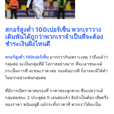
สกอร์สูงต่ำ 100เปอร์เซ็น พวกเราวาง
เดิมพันได้ถูกว่าพวกเราจำเป็นที่จะต้อง
ชำระเงินฝั่งไหนดี
สกอร์สูงต่ำ 100เปอร์เซ็น
มากกว่ากันเพราะเหตุ ว่าถึงแม้ว่า
กลุ่มต่อ จะเป็นกลุ่มที่มี โอกาสอย่างมาก ที่จะเอาชนะแม้
กระนั้นการที่ จะชนะราคาต่อ รองมันบางที ก็อาจจะมิได้ทำ
ไม่ยากอย่างเช่นกลุ่มต่อ
ที่มีการเปิดราคาต่อรองที่ ราคาสองลูกควบ ซึ่งแปลว่าแม้
กลุ่มต่อชนะ 2 ประตูต่อ 0 เล่นต่อแล้ว ยังจำเป็นต้อง เสียครึ่ง
ของราคา พนันอยู่ดี แม้กระทั้งราคาที่ พวกเราได้จะเป็น