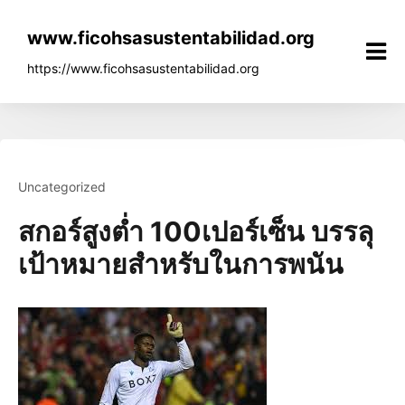
Skip
to
www.ficohsasustentabilidad.org
content
https://www.ficohsasustentabilidad.org
Uncategorized
สกอร์สูงต่ำ 100เปอร์เซ็น บรรลุ
เป้าหมายสำหรับในการพนัน