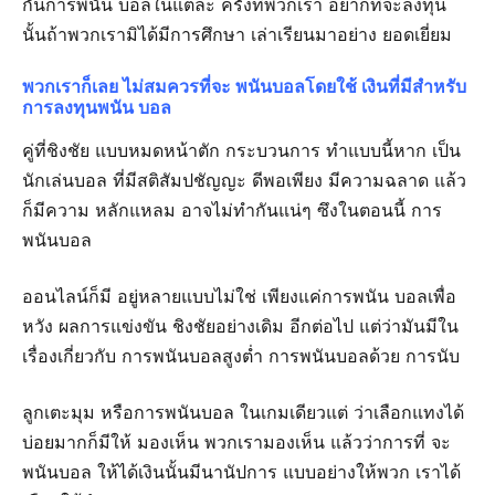
กันการพนัน บอลในแต่ละ ครั้งที่พวกเรา อยากที่จะลงทุน
นั้นถ้าพวกเรามิได้มีการศึกษา เล่าเรียนมาอย่าง ยอดเยี่ยม
พวกเราก็เลย ไม่สมควรที่จะ พนันบอลโดยใช้ เงินที่มีสำหรับ
การลงทุนพนัน บอล
คู่ที่ชิงชัย แบบหมดหน้าตัก กระบวนการ ทำแบบนี้หาก เป็น
นักเล่นบอล ที่มีสติสัมปชัญญะ ดีพอเพียง มีความฉลาด แล้ว
ก็มีความ หลักแหลม อาจไม่ทำกันแน่ๆ ซึงในตอนนี้ การ
พนันบอล
ออนไลน์ก็มี อยู่หลายแบบไม่ใช่ เพียงแค่การพนัน บอลเพื่อ
หวัง ผลการแข่งขัน ชิงชัยอย่างเดิม อีกต่อไป แต่ว่ามันมีใน
เรื่องเกี่ยวกับ การพนันบอลสูงต่ำ การพนันบอลด้วย การนับ
ลูกเตะมุม หรือการพนันบอล ในเกมเดียวแต่ ว่าเลือกแทงได้
บ่อยมากก็มีให้ มองเห็น พวกเรามองเห็น แล้วว่าการที่ จะ
พนันบอล ให้ได้เงินนั้นมีนานัปการ แบบอย่างให้พวก เราได้