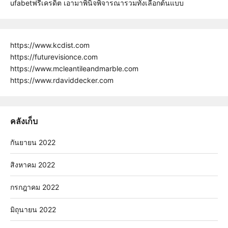
ufabetฟรีเครดิต เอามาพินิจพิจารณารวมทั้งเลือกต้นแบบ
https://www.kcdist.com
https://futurevisionce.com
https://www.mcleantileandmarble.com
https://www.rdaviddecker.com
คลังเก็บ
กันยายน 2022
สิงหาคม 2022
กรกฎาคม 2022
มิถุนายน 2022