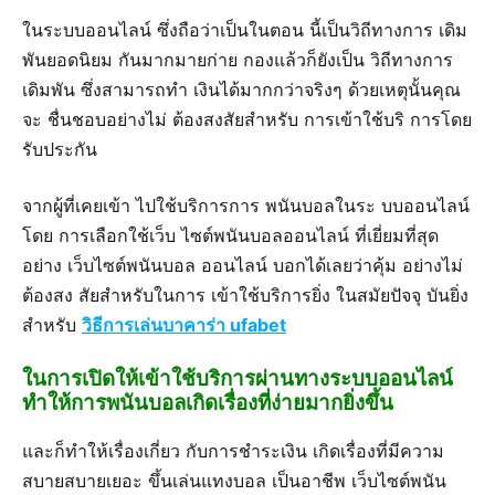
ในระบบออนไลน์ ซึ่งถือว่าเป็นในตอน นี้เป็นวิถีทางการ เดิม
พันยอดนิยม กันมากมายก่าย กองแล้วก็ยังเป็น วิถีทางการ
เดิมพัน ซึ่งสามารถทำ เงินได้มากกว่าจริงๆ ด้วยเหตุนั้นคุณ
จะ ชื่นชอบอย่างไม่ ต้องสงสัยสำหรับ การเข้าใช้บริ การโดย
รับประกัน
จากผู้ที่เคยเข้า ไปใช้บริการการ พนันบอลในระ บบออนไลน์
โดย การเลือกใช้เว็บ ไซต์พนันบอลออนไลน์ ที่เยี่ยมที่สุด
อย่าง เว็บไซต์พนันบอล ออนไลน์ บอกได้เลยว่าคุ้ม อย่างไม่
ต้องสง สัยสำหรับในการ เข้าใช้บริการยิ่ง ในสมัยปัจจุ บันยิ่ง
สำหรับ
วิธีการเล่นบาคาร่า ufabet
ในการเปิดให้เข้าใช้บริการผ่านทางระบบออนไลน์
ทำให้การพนันบอลเกิดเรื่องที่ง่ายมากยิ่งขึ้น
และก็ทำให้เรื่องเกี่ยว กับการชำระเงิน เกิดเรื่องที่มีความ
สบายสบายเยอะ ขึ้นเล่นแทงบอล เป็นอาชีพ เว็บไซต์พนัน