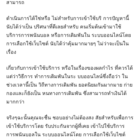
สามารถ
ดำเนินการได้ใช่หรือ ไม่สำหรับการเข้าใช้บริ การปัญหานี้
นับได้ว่าเป็น ปริศนาที่ดีเลยสำหรับ คนเริ่มต้นเข้ามาใช้
บริการการพนันบอล หรือการเดิมพันใน ระบบออนไลน์โดย
การเลือกใช้เว็บไซต์ นับได้ว่าคุ้มมากมายๆ ไม่ว่าจะเป็นใน
เรื่อง
เกี่ยวกับการเข้าใช้บริการ หรือในเรื่องของผลกำไร ที่ควรได้
แต่ว่าวิธีการ ทำการเดิมพันในระ บบออนไลน์ซึ่งถือว่า ใน
ช่วงเวลานี้เป็น วิถีทางการเดิมพัน ยอดนิยมกันมากมาย ก่าย
กองและก็ยังเป็น หนทางการเดิมพัน ซึ่งสามารถทำเงินได้
มากกว่า
จริงๆฉะนั้นคุณจะชื่น ชอบอย่างไม่ต้องสง สัยสำหรับเพื่อการ
เข้าใช้บริการโดย รับประกันจากผู้ที่เคย เข้าไปใช้บริการ
การพนันบอลใน ระบบออนไลน์โดย การเลือกใช้เว็บไซต์