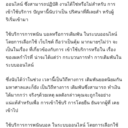
ออนไลน์ ซึ่งสามารถปฏิบัติ งานได้ใช่หรือไม่สำหรับ การ
เข้าใช้บริการ ปัญหานี้นับว่าเป็น ปริศนาที่ดีเลยสำ หรับผู้
ริเริ่มเข้ามา
ใช้บริการการพนัน บอลหรือการเดิมพัน ในระบบออนไลน์
โดยการเลือกใช้ เว็บไซต์ ถือว่าเป็นคุ้ม มากมายๆไม่ว่า จะ
เป็นในเรื่อง ที่เกี่ยวข้องกับการ เข้าใช้บริการหรือใน เรื่อง
ของผลกำไรที่ น่าจะได้แต่ว่า กระบวนการทำ การเดิมพันใน
ระบบออนไลน์
ซึ่งนับได้ว่าในช่วง เวลานี้เป็นวิถีทางการ เดิมพันยอดนิยมกัน
มหาศาลและก็ยัง เป็นวิถีทางการ เดิมพันซึ่งสามารถ ทำเงิน
ได้มากกว่า จริงๆด้วยเหตุ ผลดังกล่าวคุณจะถูกใจอย่าง
แน่แท้สำหรับเพื่อ การเข้าใช้บริ การโดยยืน ยันจากผู้ที่ เคย
เข้าไป
ใช้บริการการพนันบอล ในระบบออนไลน์ โดยการเลือกใช้