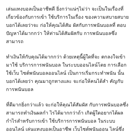
เล่นแทงบอลเป็นอาชีพดี ยิ่งกว่าแน่ๆไม่ว่า จะเป็นในเรื่องที่
เกี่ยวข้องกับการเข้า ใช้บริการในเรื่อง ของความสบายสบาย
บอกได้เลยว่าจะ ก่อให้คุณได้สัม ผัสกับการพนันบอลที่ ตอบ
ปัญหาได้มากกว่า ให้ท่านได้สัมผัสกับ การพนันบอลซึ่ง
สามารถ
ทำเงินให้กับคุณได้มากกว่า ด้วยเหตุนี้ผู้ใดที่จะ ตกลงใจเข้า
มาใช้ บริการการพนันบอล ในระบบออนไลน์โดย การเลือก
ใช้เว็บ ไซต์พนันบอลออนไลน์ เป็นการเริ่มกระทำพนัน นั้น
บอกได้เลยว่า คุณมาถูกทางและ จะก่อให้คนได้สำ คัญกับ
การพนันบอล
ที่ดีมากยิ่งกว่าแล้ว จะก่อให้คุณได้สัมผัส กับการพนันบอลซึ่ง
สามารถทำเงินผลกำ ไรได้มากกว่าถ้า เกิดผู้ใดอยากได้ผล
กำไรสำหรับการเข้า ใช้บริการการพนันบอล ในระบบ
ออนไลน์ เล่นแทงบอลเป็นอาชีพ เว็บไซต์พนันออน ไลน์ซึ่ง