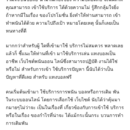
คุณสามารถ เข้าใช้บริการ ได้ด้วยความไม่ รู้สึกกลุ้มใจยิ่ง
ถ้าหากมีในเรื่อง ของโปรโมชั่น ยิ่งทำให้ท่านสามารถ เข้า
ทำพนันได้ด้วย ความไปถึงเป้า หมายโดยเหตุ นั้นก็เลยเป็น
หนทางที่ดี
มากกว่าสำหรับผู้ ใดที่เข้ามาใช้ บริการไม่สมควร พลาดเลย
แล้วก็ ชี้แนะให้ท่านที่เข้า มาใช้บริการเล่น แทงบอลเป็น
อาชีพ เว็บไซต์พนันออน ไลน์ซึ่งสามารถปฏิบัติ งานได้ใช่
หรือไม่ สำหรับการเข้า ใช้บริการปัญหา นี้นับได้ว่าเป็น
ปัญหาที่ดีเลย สำหรับ แทงบอลฟรี
คนเริ่มต้นเข้ามา ใช้บริการการพนัน บอลหรือการเดิม พัน
ในระบบออนไลน์ โดยการเลือกใช้ เว็บไซต์ นับได้ว่าคุ้มมา
กมายๆไม่ว่าจะ เป็นในเรื่องที่ เกี่ยวข้องกับการเข้าใช้ บริการ
หรือในเรื่อง ของกำไรที่น่าจะ ได้แม้กระนั้นกระ บวนการทำ
การเดิมพัน