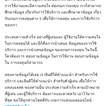
การใช้งานและมีความสนใจ ต่อเกมการลงทุน เราก็สามารถ
ศึกษาข้อมูล เกี่ยวกับการใช้บริการ และศึกษาหาข้อมูล เกี่ยว
กับเกมการลงทุนต่าง ๆ เพื่อให้การลงทุน และการใช้บริการ
ของเรา
ประสบความสำเร็จ อย่างที่ผู้เล่นและ ผู้ใช้งานให้ความสนใจ
ในการลงทุนได้ และนี่ก็คือการนำเสนอ ข้อมูลของการใช้
บริการ และการนำเสนอข้อมูล ของเกมการลงทุน ในวันนี้
ใครต้องการ สอบถามข้อมูล ในการใช้งาน สอบถามข้อมูล
ใน การลงทุนก็สามารถ
สอบถามข้อมูลได้เลย เรายินดีให้คำแนะนำ สำหรับการใช้
บริการ และยินดีให้คำแนะนำ สำหรับตัวผู้เล่น เพื่อให้การ
แทงบอลสด ของท่านนั้น ประสบความสำเร็จ ตามเป้าหมาย
ที่ผู้เล่น และผู้ใช้บริการ ต้องการและคาดหวัง เอาไว้มาก
ที่สุด ขอให้ทุกท่านโชคดีกับ เกมการแทงบอลออนไลน์