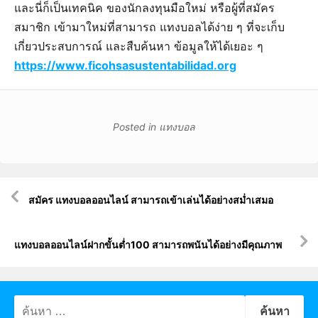
และนี่ก็เป็นเทคนิค ของนักลงทุนมือใหม่ หรือผู้ที่สมัคร
สมาชิก เข้ามาใหม่ที่สามารถ แทงบอลได้ง่าย ๆ ที่จะเก็บ
เกี่ยวประสบการณ์ และสืบค้นหา ข้อมูลให้ได้เยอะ ๆ
https://www.ficohsasustentabilidad.org
Posted in
แทงบอล
เมนู
สมัคร แทงบอลออนไลน์ สามารถเข้าเล่นได้อย่างสม่ำเสมอ
นำทาง
เรื่อง
แทงบอลออนไลน์ฝากขั้นต่ำ100 สามารถพนันได้อย่างมีคุณภาพ
ค้นหา