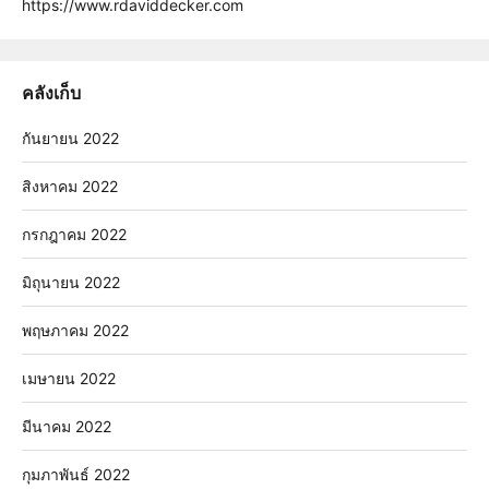
https://www.rdaviddecker.com
คลังเก็บ
กันยายน 2022
สิงหาคม 2022
กรกฎาคม 2022
มิถุนายน 2022
พฤษภาคม 2022
เมษายน 2022
มีนาคม 2022
กุมภาพันธ์ 2022