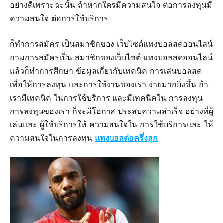
อย่างดีเพราะฉะนั้น ถ้าหากใครมีความสนใจ ต่อการลงทุนมี
ความสนใจ ต่อการใช้บริการ
ก็ทำการสมัคร เป็นสมาชิกของ เว็บไซต์แทงบอลสดออนไลน์
ถามการสมัครเป็น สมาชิกของเว็บไซต์ แทงบอลสดออนไลน์
แล้วก็ทำการศึกษา ข้อมูลเกี่ยวกับเทคนิค การเล่นบอลสด
เพื่อให้การลงทุน และการใช้งานของเรา ง่ายมากยิ่งขึ้น ถ้า
เรามีเทคนิค
ในการใช้บริการ และมีเทคนิคใน การลงทุน
การลงทุนของเรา ก็จะมีโอกาส ประสบความสำเร็จ อย่างที่ผู้
เล่นและ ผู้ใช้บริการให้ ความสนใจใน การใช้บริการและ ให้
ความสนใจในการลงทุน
แทงบอลต่อครึ่งลูก