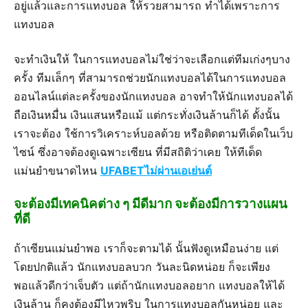
อยู่แล้วและการแทงบอล ให้รวยสามารถ ทำได้เพราะการ
แทงบอล
จ
ะทำเงินให้ ในการแทงบอลไม่ใช่ว่าจะเลือกแต่ทีมเก่งๆบาง
ครั้ง ทีมเล็กๆ ที่สามารถช่วยนักแทงบอลได้ในการแทงบอล
ออนไลน์แต่ละครั้งของนักแทงบอล อาจทำให้นักแทงบอลได้
ถือเงินหมื่น เงินแสนหรือแม้ แต่กระทั่งเงินล้านก็ได้ ดั้งนั้น
เราจะต้อง ใช้การวิเคราะห์บอลด้วย หรือติดตามทีเด็ดในเว็บ
ไซน์ ซึ่งอาจต้องดูเฉพาะเซียน ที่มีสถิติว่าเคย ให้ทีเด็ด
แม่นยำขนาดไหน
UFABETไม่ผ่านเอเย่นต์
จะต้องมีเทคนิคต่าง ๆ มีดีมาก จะต้องมีการวางแผน
ที่ดี
ถ้าเซียนแม่นยำพอ เราก็จะตามได้ นั้นฟังดูเหมือนง่าย แต่
โดยปกติแล้ว นักแทงบอลบวก วันละนิดหน่อย ก็จะเพียง
พอแล้วดีกว่าเจ็บตัว แต่ถ้านักแทงบอลอยาก แทงบอลให้ได้
เงินล้าน ก็คงต้องมีไหวพริบ ในการแทงบอลกันหน่อย และ