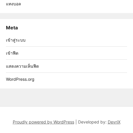
แทงบอล
Meta
เข้าสู่ระบบ
เข้าฟีด
แสดงความเห็นฟีด
WordPress.org
Proudly powered by WordPress
|
Developed by:
DevriX