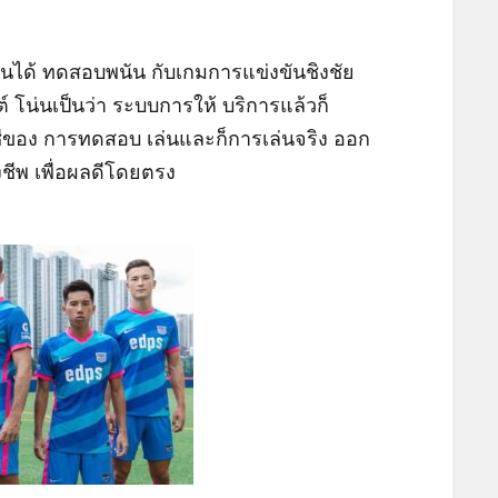
พนันได้ ทดสอบพนัน กับเกมการแข่งขันชิงชัย
ต์ โน่นเป็นว่า ระบบการให้ บริการแล้วก็
ของ การทดสอบ เล่นและก็การเล่นจริง ออก
งชีพ เพื่อผลดีโดยตรง