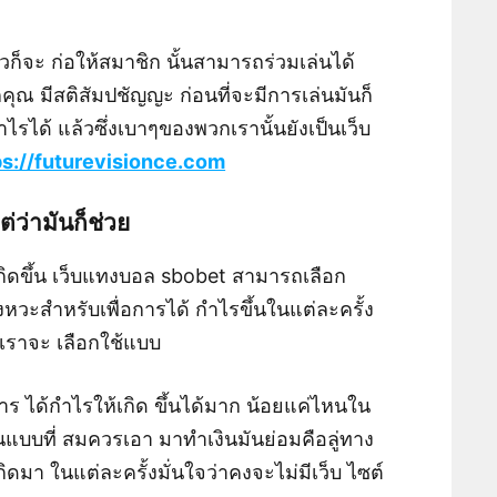
้วก็จะ ก่อให้สมาชิก นั้นสามารถร่วมเล่นได้
ุณ มีสติสัมปชัญญะ ก่อนที่จะมีการเล่นมันก็
ไรได้ แล้วซึ่งเบาๆของพวกเรานั้นยังเป็นเว็บ
ps://futurevisionce.com
่ว่ามันก็ช่วย
้เกิดขึ้น เว็บแทงบอล sbobet สามารถเลือก
หวะสำหรับเพื่อการได้ กำไรขึ้นในแต่ละครั้ง
วกเราจะ เลือกใช้แบบ
าร ได้กำไรให้เกิด ขึ้นได้มาก น้อยแค่ไหนใน
้นแบบที่ สมควรเอา มาทำเงินมันย่อมคือลู่ทาง
เกิดมา ในแต่ละครั้งมั่นใจว่าคงจะไม่มีเว็บ ไซต์