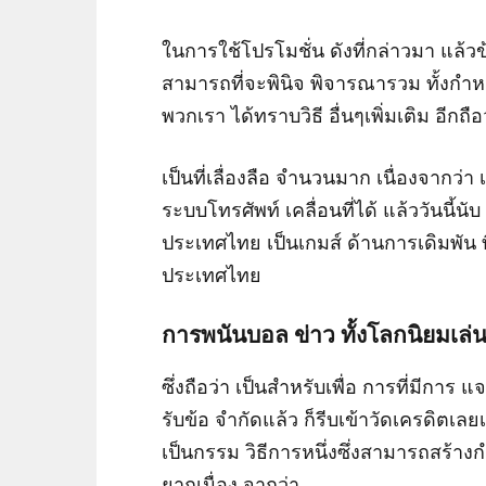
ในการใช้โปรโมชั่น ดังที่กล่าวมา แล้ว
สามารถที่จะพินิจ พิจารณารวม ทั้งกำหนด
พวกเรา ได้ทราบวิธี อื่นๆเพิ่มเติม อีกถื
เป็นที่เลื่องลือ จำนวนมาก เนื่องจากว
ระบบโทรศัพท์ เคลื่อนที่ได้ แล้ววันนี้นับ
ประเทศไทย เป็นเกมส์ ด้านการเดิมพัน 
ประเทศไทย
การพนันบอล ข่าว ทั้งโลกนิยมเล่
ซึ่งถือว่า เป็นสำหรับเพื่อ การที่มีการ 
รับข้อ จำกัดแล้ว ก็รีบเข้าวัดเครดิตเลยเพ
เป็นกรรม วิธีการหนึ่งซึ่งสามารถสร้า
ยากเนื่อง จากว่า