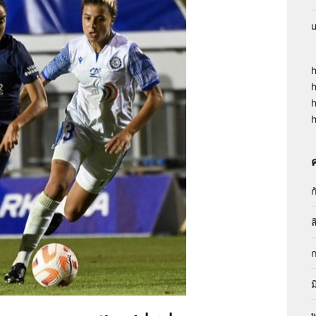
u
h
ค