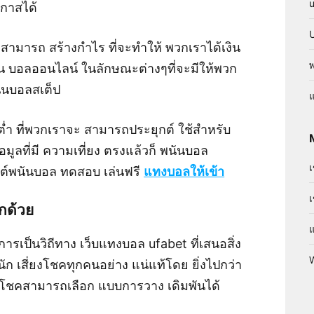
อกาสได้
็สามารถ สร้างกำไร ที่จะทำให้ พวกเราได้เงิน
น บอลออนไลน์ ในลักษณะต่างๆที่จะมีให้พวก
นันบอลสเต็ป
่ำ ที่พวกเราจะ สามารถประยุกต์ ใช้สำหรับ
อมูลที่มี ความเที่ยง ตรงแล้วก็ พนันบอล
เ
บไซต์พนันบอล ทดสอบ เล่นฟรี
แทงบอลให้เข้า
เ
ีกด้วย
ารเป็นวิถีทาง เว็บแทงบอล ufabet ที่เสนอสิ่ง
นัก เสี่ยงโชคทุกคนอย่าง แน่แท้โดย ยิ่งไปกว่า
ี่ยงโชคสามารถเลือก แบบการวาง เดิมพันได้