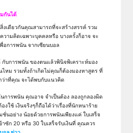
อมกันได้
สิ่งเดียวกันคุณสามารถที่จะสร้างสรรค์ รวม
แนวความคิดเฉพาะบุคคลหรือ บางครั้งก็อาจ จะ
พื่อการพนัน จากเซียนบอล
์ กับการพนัน ของตนแล้วพินิจพิเคราะห์มอง
พนันไหม รวมทั้งถ้าเกิดไม่คุณก็ต้องมองหาสูตร ที่
กว่าที่คุณ จะได้พบกับแนวคิด
สุดในการพนัน คุณอาจ จำเป็นต้อง ลองถูกลองผิด
้องใช้ เงินจริงๆก็ถือได้ว่าเรื่องที่นักหนาร้าย
ชั่นอย่าง น้อยด้วยการพนันเพียงแค่ ใบเสร็จ
้าซัก 20 หรือ 30 ใบเสร็จรับเงินที่ คุณควร
บอล ข่าว