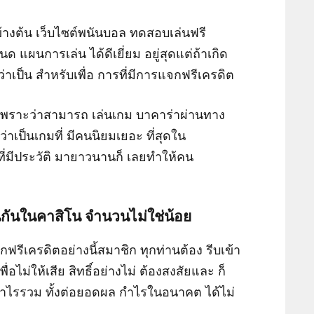
ข้างต้น เว็บไซต์พนันบอล ทดสอบเล่นฟรี
 แผนการเล่น ได้ดีเยี่ยม อยู่สุดแต่ถ้าเกิด
อว่าเป็น สำหรับเพื่อ การที่มีการแจกฟรีเครดิต
่า เพราะว่าสามารถ เล่นเกม บาคาร่าผ่านทาง
 ว่าเป็นเกมที่ มีคนนิยมเยอะ ที่สุดใน
ที่มีประวัติ มายาวนานก็ เลยทำให้คน
นกันในคาสิโน จำนวนไม่ใช่น้อย
แจกฟรีเครดิตอย่างนี้สมาชิก ทุกท่านต้อง รีบเข้า
ื่อไม่ให้เสีย สิทธิ์อย่างไม่ ต้องสงสัยและ ก็
งกำไรรวม ทั้งต่อยอดผล กำไรในอนาคต ได้ไม่