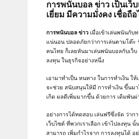
การพนันบอล ข่าว เป็นเว็
เยี่ยม มีความมั่งคง เชื่อถือ
การพนันบอล ข่าว
เมื่อเข้าเล่นพนันกับท
แน่นอน ปลอดภัยกว่าการเล่นตามโต๊ะ 
คนไทย ก็เลยหันมาเล่นพนันบอลกับเว็บ 
ลงทุน ในธุรกิจอย่างหนึ่ง
เอามาทำเป็น หนทาง ในการทำเงิน ให้เกิดข
จะช่วย สนับสนุนให้มี การทำเงิน ขึ้นมา
เกิด ผลดีเพิ่มมากขึ้น ด้วยการ เดิมพันผ่
อย่างการได้ทดสอบ เล่นฟรีซึ่งจัด ว่า
เว็บไซต์ ที่พวกเราเลือก เข้าไปลงทุน นั้
สามารถ เพิ่มกำไรจาก การลงทุนได้ อย่