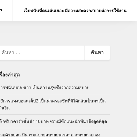
P
เว็บพนันที่คนเล่นเยอะ มีความสะดวกสบายต่อการใช้งาน
้นหา
ำหรับ:
รื่องล่าสุด
การพนันบอล ข่าว เป็นความสุขซึ่งจากความสบาย
ิธีการแทงบอลสเต็ป2 เป็นค่าครองชีพที่มิได้กลับเป็นมาเป็น
ัวเงิน
ซ็กซี่บาคาร่าขั้นต่ำ 10บาท ชอบมีข้อแนะนำที่น่าดึงดูดที่สุด
รวยด้วยบอล มีความสบายสบายย่นเวลามากมายก่ายกอง