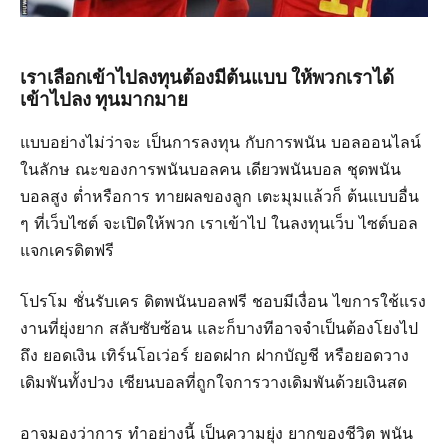
เราเลือกเข้าไปลงทุนต้องมีต้นแบบ ให้พวกเราได้
เข้าไปลง ทุนมากมาย
แบบอย่างไม่ว่าจะ เป็นการลงทุน กับการพนัน บอลออนไลน์
ในลักษ ณะของการพนันบอลคน เดียวพนันบอล ชุดพนัน
บอลสูง ต่ำหรือการ ทายผลของลูก เตะมุมแล้วก็ ต้นแบบอื่น
ๆ ที่เว็บไซต์ จะเปิดให้พวก เราเข้าไป ในลงทุนเว็บ ไซต์บอล
แจกเครดิตฟรี
โปรโม ชั่นรับเคร ดิตพนันบอลฟรี ชอบมีเงื่อน ไขการใช้แรง
งานที่ยุ่งยาก สลับซับซ้อน และก็บางทีอาจจำเป็นต้องโยงไป
ถึง ยอดเงิน เทิร์นโอเว่อร์ ยอดฝาก ฝากบัญชี หรือยอดวาง
เดิมพันทั้งปวง เซียนบอลที่ถูกใจการวางเดิมพันด้วยเงินสด
อาจมองว่าการ ทำอย่างนี้ เป็นความยุ่ง ยากของชีวิต พนัน