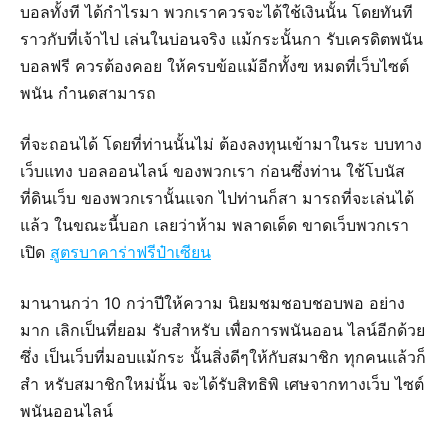
บอลทั้งที ได้กำไรมา พวกเราควรจะได้ใช้เงินนั้น โดยทันที
ราวกับที่เจ้าไป เล่นในบ่อนจริง แม้กระนั้นกา รับเครดิตพนัน
บอลฟรี ควรต้องคอย ให้ครบข้อแม้อีกทั้งฃ หมดที่เว็บไซต์
พนัน กำนดสามารถ
ที่จะถอนได้ โดยที่ท่านนั้นไม่ ต้องลงทุนเข้ามาในระ บบทาง
เว็บแทง บอลออนไลน์ ของพวกเรา ก่อนซึ่งท่าน ใช้โบนัส
ที่ดินเว็บ ของพวกเรานั้นแจก ไปท่านก็สา มารถที่จะเล่นได้
แล้ว ในขณะนี้บอก เลยว่าห้าม พลาดเด็ด ขาดเว็บพวกเรา
เปิด
สูตรบาคาร่าฟรีป๋าเซียน
มานานกว่า 10 กว่าปีให้ความ นิยมชมชอบชอบพอ อย่าง
มาก เลิกเป็นที่ยอม รับสำหรับ เพื่อการพนันออน ไลน์อีกด้วย
ซึ่ง เป็นเว็บที่มอบแม้กระ นั้นสิ่งดีๆให้กับสมาชิก ทุกคนแล้วก็
สำ หรับสมาชิกใหม่นั้น จะได้รับสิทธิพิ เศษจากทางเว็บ ไซต์
พนันออนไลน์