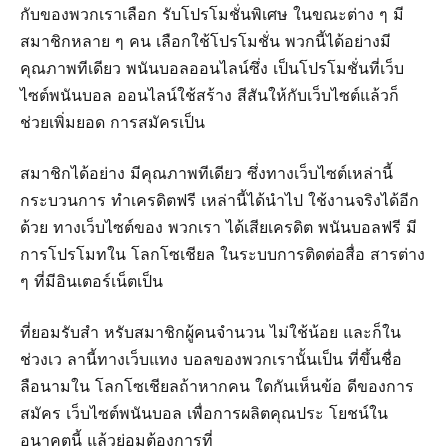
กับของพวกเราเลือก รับโปรโมชั่นพิเศษ ในขณะต่าง ๆ มี
สมาชิกหลาย ๆ คน เลือกใช้โปรโมชั่น พวกนี้ได้อย่างมี
คุณภาพทีเดียว พนันบอลออนไลน์ซึ่ง เป็นโปรโมชั่นที่เว็บ
ไซต์พนันบอล ออนไลน์ใช้สร้าง สีสันให้กับเว็บไซต์แล้วก็
ช่วยเพิ่มยอด การสมัครเป็น
สมาชิกได้อย่าง มีคุณภาพทีเดียว ซึ่งทางเว็บไซต์เหล่านี้
กระบวนการ ทำเครดิตฟรี เหล่านี้ได้นำไป ใช้งานจริงได้อีก
ด้วย ทางเว็บไซต์ของ พวกเรา ได้เสียเครดิต พนันบอลฟรี มี
การโปรโมทใน โลกโซเชียล ในระบบการติดต่อสื่อ สารต่าง
ๆ ที่มีอินเตอร์เน็ตเป็น
ที่ยอมรับสำ หรับสมาชิกผู้คนจำนวน ไม่ใช้น้อย และก็ใน
ช่วงเว ลานี้ทางเว็บแทง บอลของพวกเรานั้นเป็น ที่ขึ้นชื่อ
ลือนามใน โลกโซเชียลถ้าหากคน ใดกันเห็นข้อ ดีของการ
สมัคร เว็บไซต์พนันบอล เพื่อการผลิตคุณประ โยชน์ใน
อนาคตนี้ แล้วย่อมต้องการที่