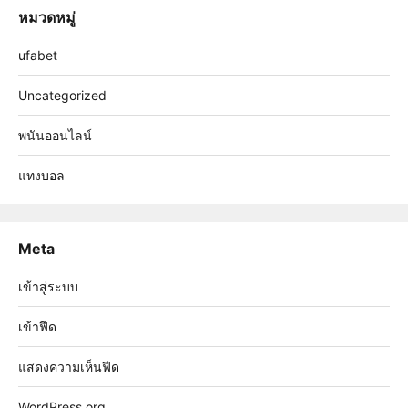
หมวดหมู่
ufabet
Uncategorized
พนันออนไลน์
แทงบอล
Meta
เข้าสู่ระบบ
เข้าฟีด
แสดงความเห็นฟีด
WordPress.org