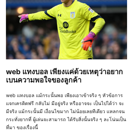
web แทงบอล เพียงแค่ด้วยเหตุว่าอยาก
เบนความพอใจของลูกค้า
web แทงบอล แม้กระนั้นพอ เพียงเอาเข้าจริง ๆ หัวข้อการ
แจกเครดิตฟรี กลับไม่ มีอยู่จริง หรืออาจจะ เป็นไปได้ว่า จะ
มีจริง แม้กระนั้นมี เงื่อนไขมาก ไม่น้อยเลยทีเดียว แหลกจน
กระทั่งยากที่ ผู้เล่นจะสามารถ ได้รับสิ่งนั้นจริง ๆ ละโน่นเป็น
ที่มา ของเรื่องนี้