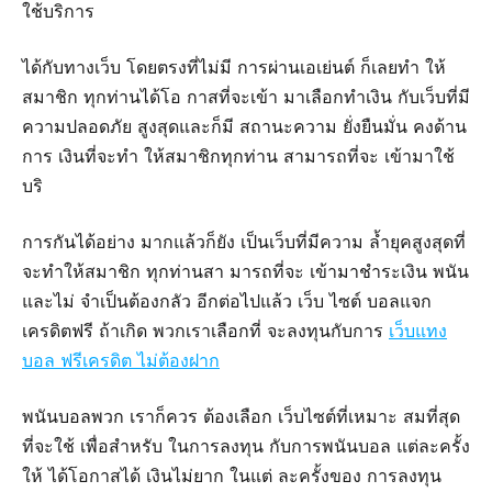
ใช้บริการ
ได้กับทางเว็บ โดยตรงที่ไม่มี การผ่านเอเย่นต์ ก็เลยทำ ให้
สมาชิก ทุกท่านได้โอ กาสที่จะเข้า มาเลือกทำเงิน กับเว็บที่มี
ความปลอดภัย สูงสุดและก็มี สถานะความ ยั่งยืนมั่น คงด้าน
การ เงินที่จะทำ ให้สมาชิกทุกท่าน สามารถที่จะ เข้ามาใช้
บริ
การกันได้อย่าง มากแล้วก็ยัง เป็นเว็บที่มีความ ล้ำยุคสูงสุดที่
จะทำให้สมาชิก ทุกท่านสา มารถที่จะ เข้ามาชำระเงิน พนัน
และไม่ จำเป็นต้องกลัว อีกต่อไปแล้ว เว็บ ไซต์ บอลแจก
เครดิตฟรี ถ้าเกิด พวกเราเลือกที่ จะลงทุนกับการ
เว็บแทง
บอล ฟรีเครดิต ไม่ต้องฝาก
พนันบอลพวก เราก็ควร ต้องเลือก เว็บไซต์ที่เหมาะ สมที่สุด
ที่จะใช้ เพื่อสำหรับ ในการลงทุน กับการพนันบอล แต่ละครั้ง
ให้ ได้โอกาสได้ เงินไม่ยาก ในแต่ ละครั้งของ การลงทุน