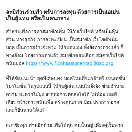
จะมีส่วนร่วมสำ หรับการลงทุน ด้วยการเป็นเอเย่น
เป็นผู้แทน หรือเป็นคนกลาง
สำหรับเพื่อการหาสมาชิกเพิ่ม ให้กับเว็บไซต์ หรือเป็นหุ้น
ส่วน ทางธุรกิจ การลงทะเบียน เป็นสมาชิก เว็บไซต์พนัน
บอล เป็นการสร้างจังหวะ ให้กับตนเอง ทั้งยังทางตรงแล้ว ก็
ทางอ้อม โดยธรรมดาแล้ว สมาชิกชอบเลือก สมัครเว็บไซต์
พนันบอล
https://www.ficohsasustentabilidad.org
ที่ให้ข้อแนะนำ สุดพิเศษแทง บอลไหนที่จะกล้าพรี เซนเทชั่น
โปรโมชั่น ในรูปแบบนี้ ให้กับผู้เล่น แบบไม่ยั้งยัง ช่วยอำนวย
ความ สะดวกไม่ยุ่ง ยากต่อการตกลงใจได้ ไม่น้อย เลยที
เดียว สร้างการพนันเพื่อ สร้างคุณภาพ ป้อมปราการ อาจ
และก็ยืนนานให้แก่
สมาชิกทุก ท่านอีกด้วย เพื่อให้ทุก คนนั้นอยู่ เคียงคู่เว็บพวก